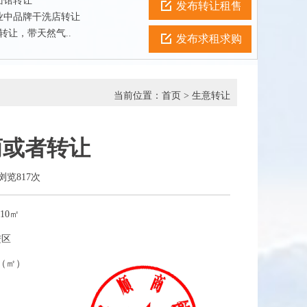
面馆转让
发布转让租售
业中品牌干洗店转让
转让，带天然气..
发布求租求购
当前位置：
首页
>
生意转让
商或者转让
已浏览817次
10㎡
进区
0（㎡）