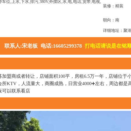
位,上水,下水,排污,380V,外摆区,水,电,电话,宽带,电视,
装修：精装
朝向：南
详细地址：聚
联系人:宋老板 电话:16605299378
打电话请说是在铭
加盟商或者转让，店铺面积100平，房租6.5万一年，店铺位
所KTV，人流量大，商圈成熟，日营业4000➕左右，周边都
板可以联系看店