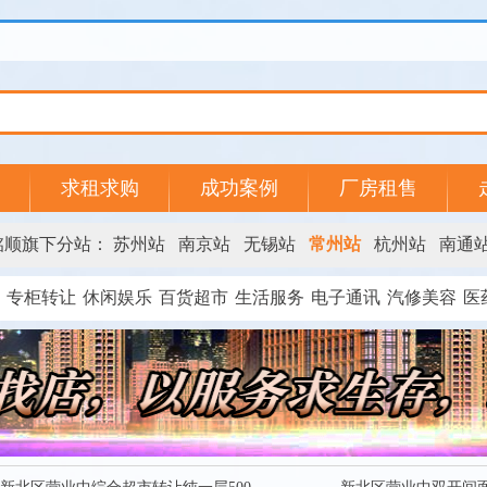
求租求购
成功案例
厂房租售
铭顺旗下分站：
苏州站
南京站
无锡站
常州站
杭州站
南通
专柜转让
休闲娱乐
百货超市
生活服务
电子通讯
汽修美容
医