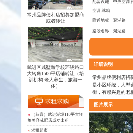
配套设施：中央空调,停车
空调,冰箱
常州品牌便利店招募加盟商
附近地标：聚湖路
或者转让
路段名称：聚湖路
详细说明
武进区戚墅堰学校环绕路口
大转角1500平店铺转让（培
常州品牌便利店招募
训机构 老人养生，旅游一
是小区环绕，大型会
体）
街，有感兴趣的老
求租求购
图片展示
（恭喜）武进湖塘110平大转
角美容减肥店成功出租
求租超市