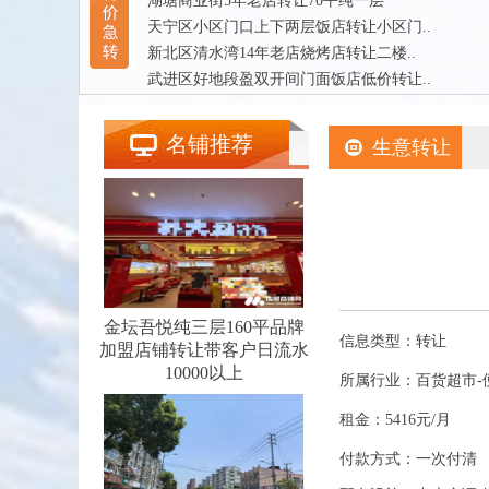
湖塘商业街5年老店转让70平纯一层
天宁区小区门口上下两层饭店转让小区门..
新北区清水湾14年老店烧烤店转让二楼..
武进区好地段盈双开间门面饭店低价转让..
名铺推荐
生意转让
金坛吾悦纯三层160平品牌
信息类型：转让
加盟店铺转让带客户日流水
10000以上
所属行业：百货超市-
租金：5416元/月
付款方式：一次付清